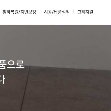
침하복원/지반보강
시공/납품실적
고객지원
제품으로
다