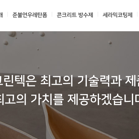
개
준불연우레탄폼
콘크리트 방수제
세라믹코팅제
린텍은 최고의 기술력과 
최고의 가치를 제공하겠습니