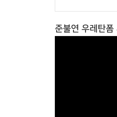
준불연 우레탄폼 