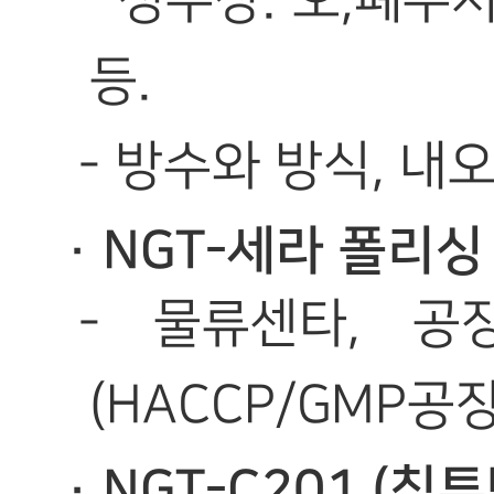
- 정수장. 오,폐
등.
- 방수와 방식, 
· NGT-세라 폴리
- 물류센타, 공
(HACCP/GMP공장
· NGT-C201 (